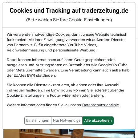
 -4 % auf über +3 %.
06.08. 16:49
Trade des Tages
06.08. 16:
Trading-Room
Cookies und Tracking auf traderzeitung.de
(Bitte wählen Sie Ihre Cookie-Einstellungen)
Produkte
Gratis Account
Login
Wir verwenden notwendige Cookies, damit unsere Website technisch
funktioniert. Mit Ihrer Einwilligung verwenden wir außerdem Dienste
Jetzt registrieren und gratis Artikel lesen.
von Partnern, z. B. für eingebettete YouTube-Videos,
Bereits bei TraderFox registriert? Jetzt anmelden!
Reichweitenmessung und personalisierte Werbung.
Dabei können Informationen auf Ihrem Gerät gespeichert oder
ausgelesen und Nutzungsdaten an Drittanbieter wie Google/YouTube
Home
Börsen-Nachrichten
Stocks in Action USA
oder Meta übermittelt werden. Eine Verarbeitung kann auch außerhalb
Stocks in Action USA: Lamb Weston, Netflix und Int...
der EU/des EWR stattfinden.
Stocks in Action USA: Lamb
Sie können alle Dienste akzeptieren, ablehnen oder Ihre Auswahl
individuell festlegen. Ihre Einwilligung können Sie jederzeit über die
Weston, Netflix und Intuitive Surgical
Cookie-Einstellungen
im Footer widerrufen oder ändern.
Weitere Informationen finden Sie in unserer
Datenschutzrichtlinie
.
Einstellungen
Nur Notwendige
Alle akzeptieren