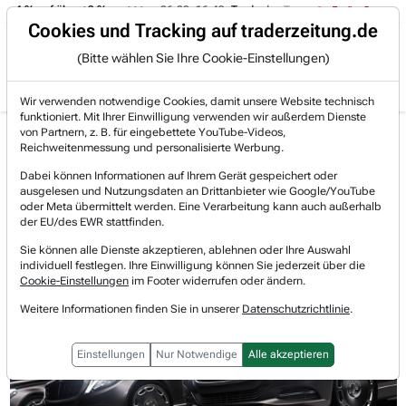
 -4 % auf über +3 %.
06.08. 16:49
Trade des Tages
06.08. 16:
Trading-Room
Cookies und Tracking auf traderzeitung.de
(Bitte wählen Sie Ihre Cookie-Einstellungen)
Produkte
Gratis Account
Login
Wir verwenden notwendige Cookies, damit unsere Website technisch
funktioniert. Mit Ihrer Einwilligung verwenden wir außerdem Dienste
Jetzt registrieren und gratis Artikel lesen.
von Partnern, z. B. für eingebettete YouTube-Videos,
Bereits bei TraderFox registriert? Jetzt anmelden!
Reichweitenmessung und personalisierte Werbung.
Dabei können Informationen auf Ihrem Gerät gespeichert oder
ausgelesen und Nutzungsdaten an Drittanbieter wie Google/YouTube
Home
Börsen-Nachrichten
Ranglisten-Aktien
oder Meta übermittelt werden. Eine Verarbeitung kann auch außerhalb
Das sind die Top 5 europäischen Profiteure der ne...
der EU/des EWR stattfinden.
Das sind die Top 5 europäischen
Sie können alle Dienste akzeptieren, ablehnen oder Ihre Auswahl
individuell festlegen. Ihre Einwilligung können Sie jederzeit über die
Profiteure der neuen US-
Cookie-Einstellungen
im Footer widerrufen oder ändern.
Weitere Informationen finden Sie in unserer
Datenschutzrichtlinie
.
Abgasregeln
Einstellungen
Nur Notwendige
Alle akzeptieren