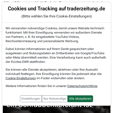
uf über +3 %.
16:49
Trade des Tages
16:44
Trade des Tages
Trading-Room
Cookies und Tracking auf traderzeitung.de
(Bitte wählen Sie Ihre Cookie-Einstellungen)
Produkte
Gratis Account
Login
Wir verwenden notwendige Cookies, damit unsere Website technisch
funktioniert. Mit Ihrer Einwilligung verwenden wir außerdem Dienste
Jetzt registrieren und gratis Artikel lesen.
von Partnern, z. B. für eingebettete YouTube-Videos,
Bereits bei TraderFox registriert? Jetzt anmelden!
Reichweitenmessung und personalisierte Werbung.
Dabei können Informationen auf Ihrem Gerät gespeichert oder
ausgelesen und Nutzungsdaten an Drittanbieter wie Google/YouTube
Home
Börsen-Nachrichten
Meinungen
oder Meta übermittelt werden. Eine Verarbeitung kann auch außerhalb
Warum Fastenal mehr als nur ein Schraubenlieferant...
der EU/des EWR stattfinden.
Fastenal
Sie können alle Dienste akzeptieren, ablehnen oder Ihre Auswahl
Watchlist
individuell festlegen. Ihre Einwilligung können Sie jederzeit über die
Cookie-Einstellungen
im Footer widerrufen oder ändern.
Fastenal
Weitere Informationen finden Sie in unserer
Datenschutzrichtlinie
.
Warum Fastenal mehr als nur
Einstellungen
Nur Notwendige
Alle akzeptieren
ein Schraubenlieferant ist