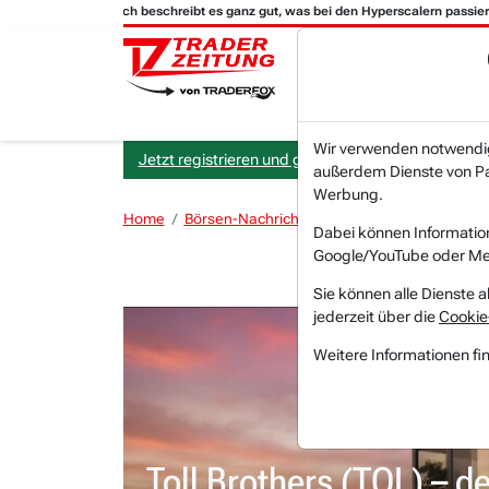
Melius Research beschreibt es ganz gut, was bei den Hyperscalern passiert:
Wir verwenden notwendige
Jetzt registrieren und gratis Artikel lesen.
außerdem Dienste von Par
Werbung.
Home
Börsen-Nachrichten
Meinungen
Toll Br
Dabei können Informatio
Google/YouTube oder Met
Sie können alle Dienste a
jederzeit über die
Cookie
Weitere Informationen fi
Toll Brothers (TOL) – de