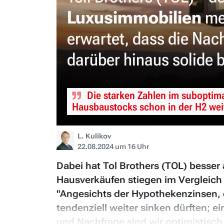
Luxusimmobilien
mel
erwartet, dass die Nac
darüber hinaus solide b
Die starken Zahlen im suboptima
Hausbaustocks schon in der H2 wei
L. Kulikov
22.08.2024 um 16 Uhr
Dabei hat Tol Brothers (TOL) besse
Hausverkäufen stiegen im Vergleich
"Angesichts der Hypothekenzinsen, d
tendenziell weiter sinken dürften;
und Nachfrage sind wir optimistisch