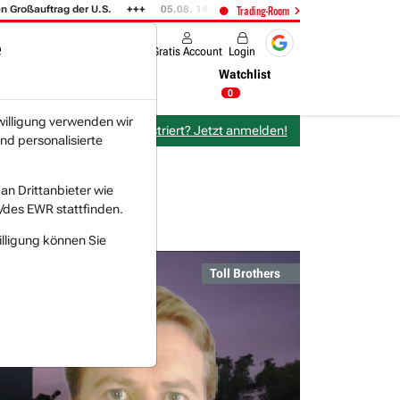
ßauftrag der U.S.
05.08. 14:54
Was Elon Musk in dieser Nacht zu NVIDIA 
Trading-Room
e
Produkte
Gratis Account
Login
Nachrichten
Newsticker
Watchlist
04:16 Uhr
0
willigung verwenden wir
Bereits bei TraderFox registriert? Jetzt anmelden!
nd personalisierte
n Drittanbieter wie
/des EWR stattfinden.
illigung können Sie
Toll Brothers