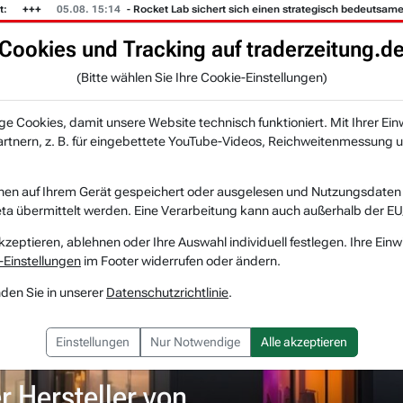
05.08. 15:14
- Rocket Lab sichert sich einen strategisch bedeutsamen Gro
Cookies und Tracking auf traderzeitung.d
KI-Agenten
Zeitung
Rankings & Trends
(Bitte wählen Sie Ihre Cookie-Einstellungen)
NEU
 Cookies, damit unsere Website technisch funktioniert. Mit Ihrer Ein
tnern, z. B. für eingebettete YouTube-Videos, Reichweitenmessung u
others (TOL) – der Hersteller von Luxusim...
nen auf Ihrem Gerät gespeichert oder ausgelesen und Nutzungsdaten a
a übermittelt werden. Eine Verarbeitung kann auch außerhalb der EU
Toll Brothers
Watchlist
kzeptieren, ablehnen oder Ihre Auswahl individuell festlegen. Ihre Einw
-Einstellungen
im Footer widerrufen oder ändern.
nden Sie in unserer
Datenschutzrichtlinie
.
Einstellungen
Nur Notwendige
Alle akzeptieren
r Hersteller von