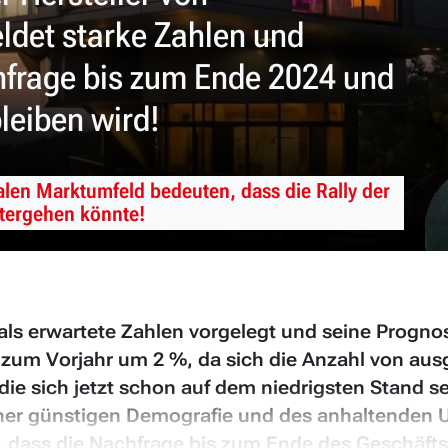
det starke Zahlen und
hfrage bis zum Ende 2024 und
leiben wird!
len Marktumfeld bedeuten, dass die Rally der
tergehen könnte!
r als erwartete Zahlen vorgelegt und seine Prog
 zum Vorjahr um 2 %, da sich die Anzahl von aus
ie sich jetzt schon auf dem niedrigsten Stand s
 einer günstigen Demografie und des anhaltende
, dass die Nachfrage bis zum Ende des Geschäftsj