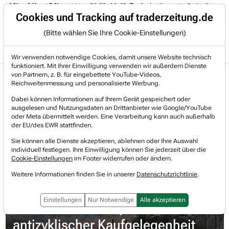
-4 % auf über +3 %.
06.08. 16:49
Trade des Tages
06.08. 16:4
Trading-Room
Cookies und Tracking auf traderzeitung.de
(Bitte wählen Sie Ihre Cookie-Einstellungen)
Produkte
Gratis Account
Login
Wir verwenden notwendige Cookies, damit unsere Website technisch
funktioniert. Mit Ihrer Einwilligung verwenden wir außerdem Dienste
Jetzt registrieren und gratis Artikel lesen.
von Partnern, z. B. für eingebettete YouTube-Videos,
Bereits bei TraderFox registriert? Jetzt anmelden!
Reichweitenmessung und personalisierte Werbung.
Dabei können Informationen auf Ihrem Gerät gespeichert oder
ausgelesen und Nutzungsdaten an Drittanbieter wie Google/YouTube
Home
Börsen-Nachrichten
Meinungen
oder Meta übermittelt werden. Eine Verarbeitung kann auch außerhalb
Talanx AG: Ein defensiver Dividenden-Champion mit ...
der EU/des EWR stattfinden.
Talanx
Sie können alle Dienste akzeptieren, ablehnen oder Ihre Auswahl
Watchlist
individuell festlegen. Ihre Einwilligung können Sie jederzeit über die
Cookie-Einstellungen
im Footer widerrufen oder ändern.
Talanx
Weitere Informationen finden Sie in unserer
Datenschutzrichtlinie
.
Talanx AG: Ein defensiver
Einstellungen
Nur Notwendige
Alle akzeptieren
Dividenden-Champion mit
antizyklischer Kaufgelegenheit