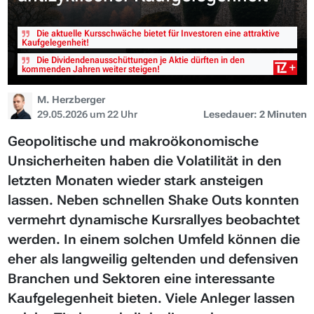
Die aktuelle Kursschwäche bietet für Investoren eine attraktive
Kaufgelegenheit!
Die Dividendenausschüttungen je Aktie dürften in den
kommenden Jahren weiter steigen!
M. Herzberger
29.05.2026 um 22 Uhr
Lesedauer: 2 Minuten
Geopolitische und makroökonomische
Unsicherheiten haben die Volatilität in den
letzten Monaten wieder stark ansteigen
lassen. Neben schnellen Shake Outs konnten
vermehrt dynamische Kursrallyes beobachtet
werden. In einem solchen Umfeld können die
eher als langweilig geltenden und defensiven
Branchen und Sektoren eine interessante
Kaufgelegenheit bieten. Viele Anleger lassen