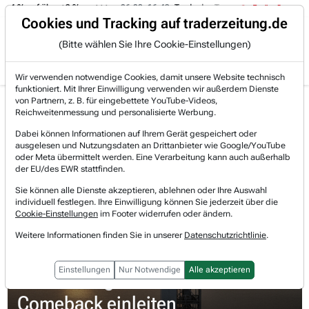
-4 % auf über +3 %.
06.08. 16:49
Trade des Tages
06.08. 16:4
Trading-Room
Cookies und Tracking auf traderzeitung.de
(Bitte wählen Sie Ihre Cookie-Einstellungen)
Produkte
Gratis Account
Login
Wir verwenden notwendige Cookies, damit unsere Website technisch
funktioniert. Mit Ihrer Einwilligung verwenden wir außerdem Dienste
Jetzt registrieren und gratis Artikel lesen.
von Partnern, z. B. für eingebettete YouTube-Videos,
Bereits bei TraderFox registriert? Jetzt anmelden!
Reichweitenmessung und personalisierte Werbung.
Dabei können Informationen auf Ihrem Gerät gespeichert oder
ausgelesen und Nutzungsdaten an Drittanbieter wie Google/YouTube
Home
Börsen-Nachrichten
Meinungen
oder Meta übermittelt werden. Eine Verarbeitung kann auch außerhalb
Firefly Aerospace: NASA-Großauftrag könnte das C...
der EU/des EWR stattfinden.
Firefly Aerospace
Sie können alle Dienste akzeptieren, ablehnen oder Ihre Auswahl
Watchlist
individuell festlegen. Ihre Einwilligung können Sie jederzeit über die
Cookie-Einstellungen
im Footer widerrufen oder ändern.
Firefly Aerospace
Weitere Informationen finden Sie in unserer
Datenschutzrichtlinie
.
Firefly Aerospace: NASA-
Einstellungen
Nur Notwendige
Alle akzeptieren
Großauftrag könnte das
Comeback einleiten