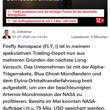
Firefly positioniert sich als wichtiger Partner für die dauerhafte
Mondpräsenz
Der Auftragsbestand ist mit 1,3 Mrd. USD hoch
A. Zehetner
01.07.2026 um 14 Uhr
Lesedauer: 2 Minuten
Firefly Aerospace (FLY, i) ist in meinem
spekulativen Trading-Depot nun aus
mehreren Gründen der nächste Long-
Versuch. Das Unternehmen ist mit der Alpha-
Trägerrakete, Blue Ghost-Mondlandern und
dem Elytra-Orbitaltransferfahrzeug breit
aufgestellt, um von der beschleunigten
Artemis-Mondmission der NASA zu
profitieren. Bereits im Mai konnten NASA-
Aufträge i.H.v. 75 Mio. USD gesichert werden,