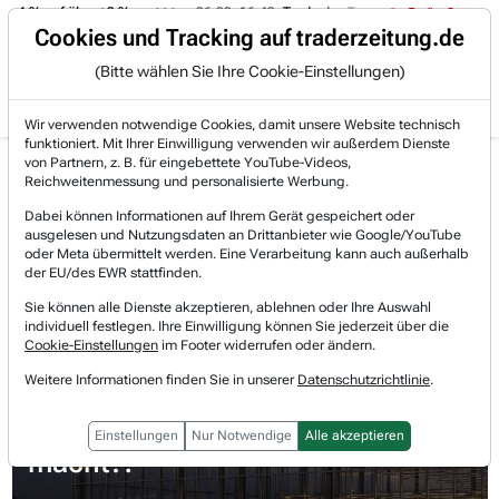
 -4 % auf über +3 %.
06.08. 16:49
Trade des Tages
06.08. 16:
Trading-Room
Cookies und Tracking auf traderzeitung.de
(Bitte wählen Sie Ihre Cookie-Einstellungen)
Produkte
Gratis Account
Login
Wir verwenden notwendige Cookies, damit unsere Website technisch
funktioniert. Mit Ihrer Einwilligung verwenden wir außerdem Dienste
Jetzt registrieren und gratis Artikel lesen.
von Partnern, z. B. für eingebettete YouTube-Videos,
Bereits bei TraderFox registriert? Jetzt anmelden!
Reichweitenmessung und personalisierte Werbung.
Dabei können Informationen auf Ihrem Gerät gespeichert oder
ausgelesen und Nutzungsdaten an Drittanbieter wie Google/YouTube
Home
Börsen-Nachrichten
Meinungen
oder Meta übermittelt werden. Eine Verarbeitung kann auch außerhalb
Corning – der stille Profiteur des KI-Baubooms, ...
der EU/des EWR stattfinden.
Sie können alle Dienste akzeptieren, ablehnen oder Ihre Auswahl
individuell festlegen. Ihre Einwilligung können Sie jederzeit über die
Corning – der stille Profiteur des
Cookie-Einstellungen
im Footer widerrufen oder ändern.
KI-Baubooms, den der Selloff
Weitere Informationen finden Sie in unserer
Datenschutzrichtlinie
.
gerade zum Schnäppchen
Einstellungen
Nur Notwendige
Alle akzeptieren
macht?!