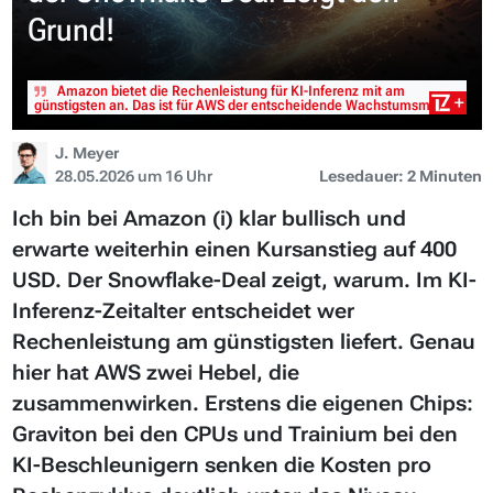
Grund!
Amazon bietet die Rechenleistung für KI-Inferenz mit am
günstigsten an. Das ist für AWS der entscheidende Wachstumsmotor.
J. Meyer
28.05.2026 um 16 Uhr
Lesedauer: 2 Minuten
Ich bin bei Amazon (i) klar bullisch und
erwarte weiterhin einen Kursanstieg auf 400
USD. Der Snowflake-Deal zeigt, warum. Im KI-
Inferenz-Zeitalter entscheidet wer
Rechenleistung am günstigsten liefert. Genau
hier hat AWS zwei Hebel, die
zusammenwirken. Erstens die eigenen Chips:
Graviton bei den CPUs und Trainium bei den
KI-Beschleunigern senken die Kosten pro