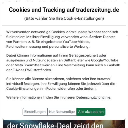
 -4 % auf über +3 %.
06.08. 16:49
Trade des Tages
06.08. 16:
Trading-Room
Cookies und Tracking auf traderzeitung.de
(Bitte wählen Sie Ihre Cookie-Einstellungen)
Produkte
Gratis Account
Login
Wir verwenden notwendige Cookies, damit unsere Website technisch
funktioniert. Mit Ihrer Einwilligung verwenden wir außerdem Dienste
Jetzt registrieren und gratis Artikel lesen.
von Partnern, z. B. für eingebettete YouTube-Videos,
Bereits bei TraderFox registriert? Jetzt anmelden!
Reichweitenmessung und personalisierte Werbung.
Dabei können Informationen auf Ihrem Gerät gespeichert oder
ausgelesen und Nutzungsdaten an Drittanbieter wie Google/YouTube
Home
Börsen-Nachrichten
Meinungen
oder Meta übermittelt werden. Eine Verarbeitung kann auch außerhalb
Amazon wird das KI-Inferenzzeitalter dominieren un...
der EU/des EWR stattfinden.
Amazon.com
Sie können alle Dienste akzeptieren, ablehnen oder Ihre Auswahl
Watchlist
individuell festlegen. Ihre Einwilligung können Sie jederzeit über die
Cookie-Einstellungen
im Footer widerrufen oder ändern.
Amazon.com
Weitere Informationen finden Sie in unserer
Datenschutzrichtlinie
.
Amazon wird das KI-
Einstellungen
Nur Notwendige
Alle akzeptieren
Inferenzzeitalter dominieren und
der Snowflake-Deal zeigt den