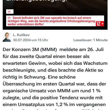
Damit befindet sich 3M nun operativ-technisch auf einem
richtigen Weg, was die bereits angelaufene Erholungsbewegung
weiter unterstützen dürfte!
L. Kulikov
30.07.2024 um 15 Uhr
Lesedauer: 1 Minute
Der Konzern 3M (MMM) meldete am 26. Juli
für das zweite Quartal einen besser als
erwarteten Gewinn, wobei sich das Wachstum
beschleunigte, und dies brachte die Aktie so
richtig in Schwung. Eine schöne
Überraschung im ersten Quartal war, dass der
organische Umsatz von MMM um rund 1 %
zulegte, und die positive Tendenz wurde mit
einem Umsatzplus von 1,2 % im vergangenen