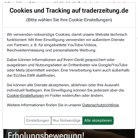
-4 % auf über +3 %.
06.08. 16:49
Trade des Tages
06.08. 16:4
Trading-Room
Cookies und Tracking auf traderzeitung.de
(Bitte wählen Sie Ihre Cookie-Einstellungen)
Produkte
Gratis Account
Login
Wir verwenden notwendige Cookies, damit unsere Website technisch
funktioniert. Mit Ihrer Einwilligung verwenden wir außerdem Dienste
Jetzt registrieren und gratis Artikel lesen.
von Partnern, z. B. für eingebettete YouTube-Videos,
Bereits bei TraderFox registriert? Jetzt anmelden!
Reichweitenmessung und personalisierte Werbung.
Dabei können Informationen auf Ihrem Gerät gespeichert oder
ausgelesen und Nutzungsdaten an Drittanbieter wie Google/YouTube
Home
Börsen-Nachrichten
Meinungen
oder Meta übermittelt werden. Eine Verarbeitung kann auch außerhalb
Der neue CEO in Kombination mit starken Zahlen mü...
der EU/des EWR stattfinden.
3M
Sie können alle Dienste akzeptieren, ablehnen oder Ihre Auswahl
Watchlist
individuell festlegen. Ihre Einwilligung können Sie jederzeit über die
Cookie-Einstellungen
im Footer widerrufen oder ändern.
3M
Weitere Informationen finden Sie in unserer
Datenschutzrichtlinie
.
Der neue CEO in Kombination mit
Einstellungen
Nur Notwendige
Alle akzeptieren
starken Zahlen münden in eine
Erholungsbewegung!