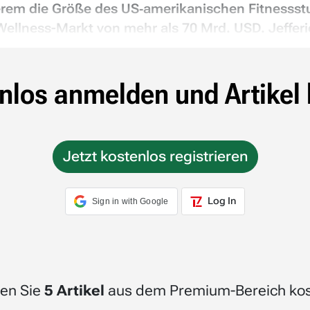
erem die Größe des US‑amerikanischen Fitnesss
Wellness-Markt von mehr als 70 Mrd. USD. Jefferie
nlos anmelden und Artikel 
Jetzt kostenlos registrieren
Log In
Sign in with Google
en Sie
5 Artikel
aus dem Premium-Bereich kos