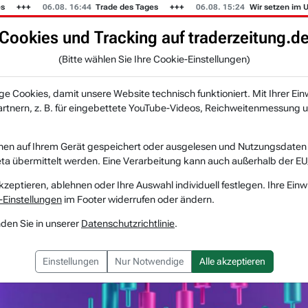
06.08. 16:44
Trade des Tages
06.08. 15:24
Wir setzen im US-M
Cookies und Tracking auf traderzeitung.d
KI-Agenten
Zeitung
Rankings & Trends
(Bitte wählen Sie Ihre Cookie-Einstellungen)
NEU
 Cookies, damit unsere Website technisch funktioniert. Mit Ihrer Ein
tnern, z. B. für eingebettete YouTube-Videos, Reichweitenmessung u
rsziele der Analysten am 10.03.26
nen auf Ihrem Gerät gespeichert oder ausgelesen und Nutzungsdaten a
a übermittelt werden. Eine Verarbeitung kann auch außerhalb der EU
sziele der Analysten
kzeptieren, ablehnen oder Ihre Auswahl individuell festlegen. Ihre Einw
-Einstellungen
im Footer widerrufen oder ändern.
nden Sie in unserer
Datenschutzrichtlinie
.
Einstellungen
Nur Notwendige
Alle akzeptieren