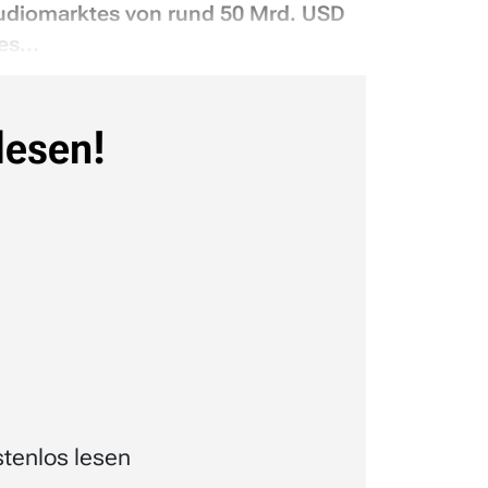
tudiomarktes von rund 50 Mrd. USD
s...
lesen!
tenlos lesen