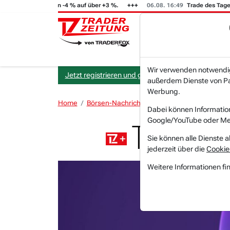
GFT (i) steigt von -4 % auf über +3 %.
06.08. 16:49
Trade des Tages
Wir verwenden notwendige
Jetzt registrieren und gratis Artikel lesen.
außerdem Dienste von Par
Werbung.
Home
Börsen-Nachrichten
Kursziele
TOP-5-Ku
Dabei können Informatio
Google/YouTube oder Met
TOP-5-Kur
Sie können alle Dienste a
jederzeit über die
Cookie
Weitere Informationen fi