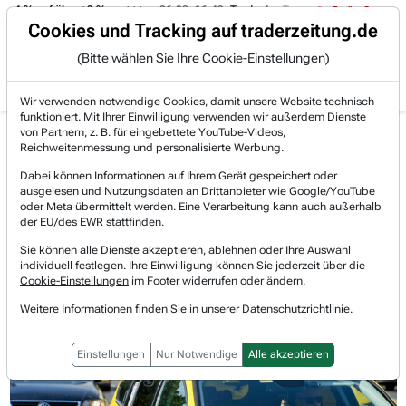
-4 % auf über +3 %.
06.08. 16:49
Trade des Tages
06.08. 16:4
Trading-Room
Cookies und Tracking auf traderzeitung.de
(Bitte wählen Sie Ihre Cookie-Einstellungen)
Produkte
Gratis Account
Login
Wir verwenden notwendige Cookies, damit unsere Website technisch
funktioniert. Mit Ihrer Einwilligung verwenden wir außerdem Dienste
Jetzt registrieren und gratis Artikel lesen.
von Partnern, z. B. für eingebettete YouTube-Videos,
Bereits bei TraderFox registriert? Jetzt anmelden!
Reichweitenmessung und personalisierte Werbung.
Dabei können Informationen auf Ihrem Gerät gespeichert oder
ausgelesen und Nutzungsdaten an Drittanbieter wie Google/YouTube
Home
Börsen-Nachrichten
Hot-News
oder Meta übermittelt werden. Eine Verarbeitung kann auch außerhalb
Uber prognostiziert starke Buchungen und kündigt ...
der EU/des EWR stattfinden.
Uber Technologies
Sie können alle Dienste akzeptieren, ablehnen oder Ihre Auswahl
Watchlist
individuell festlegen. Ihre Einwilligung können Sie jederzeit über die
Uber prognostiziert starke
Cookie-Einstellungen
im Footer widerrufen oder ändern.
Buchungen und kündigt massiven
Weitere Informationen finden Sie in unserer
Datenschutzrichtlinie
.
Aktienrückkauf an
Einstellungen
Nur Notwendige
Alle akzeptieren