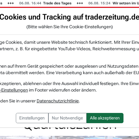
06.08. 16:44
Trade des Tages
06.08. 15:24
Wir setzen im US-Mu
Cookies und Tracking auf traderzeitung.d
KI-Agenten
Zeitung
Rankings & Trends
(Bitte wählen Sie Ihre Cookie-Einstellungen)
NEU
 Cookies, damit unsere Website technisch funktioniert. Mit Ihrer Ein
tnern, z. B. für eingebettete YouTube-Videos, Reichweitenmessung u
m Umbruch: Neuer CEO und gemischte Quartal...
nen auf Ihrem Gerät gespeichert oder ausgelesen und Nutzungsdaten a
a übermittelt werden. Eine Verarbeitung kann auch außerhalb der EU
Target
Watchlist
kzeptieren, ablehnen oder Ihre Auswahl individuell festlegen. Ihre Einw
-Einstellungen
im Footer widerrufen oder ändern.
Umbruch: Neuer CEO 
nden Sie in unserer
Datenschutzrichtlinie
.
Quartalszahlen
Einstellungen
Nur Notwendige
Alle akzeptieren