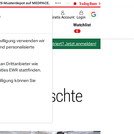
sterdepot auf MEDPACE.
06.08. 14:58
AMAZON (i) hat zwei Tage konsol
Trading-Room
e
Produkte
Gratis Account
Login
Nachrichten
Newsticker
Watchlist
18:00 Uhr
0
willigung verwenden wir
Bereits bei TraderFox registriert? Jetzt anmelden!
nd personalisierte
n Drittanbieter wie
/des EWR stattfinden.
illigung können Sie
und gemischte