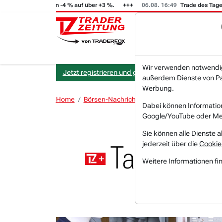
FT (i) steigt von -4 % auf über +3 %.
06.08. 16:49
Trade des Tages
Wir verwenden notwendige
Jetzt registrieren und gratis Artikel lesen.
außerdem Dienste von Par
Werbung.
Home
Börsen-Nachrichten
Hot-News
Target i
Dabei können Informatio
Google/YouTube oder Met
Sie können alle Dienste a
jederzeit über die
Cookie
Target im 
Weitere Informationen fi