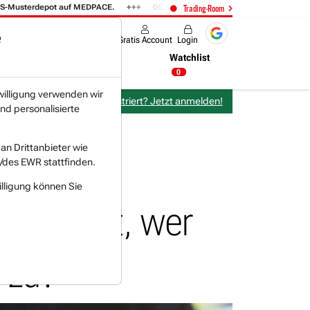
terdepot auf MEDPACE.
06.08. 14:58
AMAZON (i) hat zwei Tage konsoli
Trading-Room
e
Produkte
Gratis Account
Login
Nachrichten
Newsticker
Watchlist
03:15 Uhr
0
willigung verwenden wir
Bereits bei TraderFox registriert? Jetzt anmelden!
nd personalisierte
n Drittanbieter wie
/des EWR stattfinden.
illigung können Sie
 in Sicht, wer
e zu?