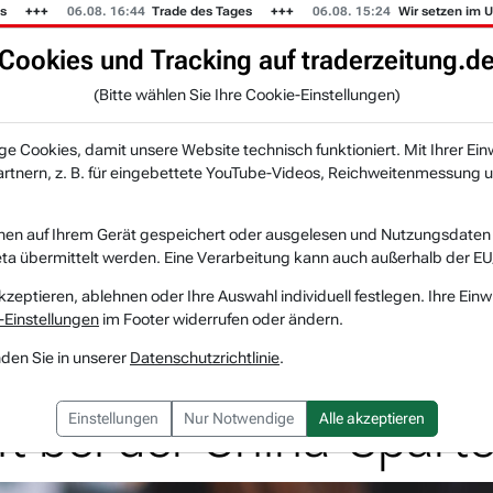
06.08. 16:44
Trade des Tages
06.08. 15:24
Wir setzen im US-Mus
Cookies und Tracking auf traderzeitung.d
KI-Agenten
Zeitung
Rankings & Trends
(Bitte wählen Sie Ihre Cookie-Einstellungen)
NEU
 Cookies, damit unsere Website technisch funktioniert. Mit Ihrer Ein
tnern, z. B. für eingebettete YouTube-Videos, Reichweitenmessung u
s: Deal über 10 Mrd. USD in Sicht, wer gr...
nen auf Ihrem Gerät gespeichert oder ausgelesen und Nutzungsdaten a
a übermittelt werden. Eine Verarbeitung kann auch außerhalb der EU
Starbucks
Watchlist
kzeptieren, ablehnen oder Ihre Auswahl individuell festlegen. Ihre Einw
-Einstellungen
im Footer widerrufen oder ändern.
Deal über 10 Mrd. USD
nden Sie in unserer
Datenschutzrichtlinie
.
ft bei der China-Spart
Einstellungen
Nur Notwendige
Alle akzeptieren