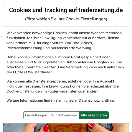
-4 % auf über +3 %.
06.08. 16:49
Trade des Tages
06.08. 16:4
Trading-Room
Cookies und Tracking auf traderzeitung.de
(Bitte wählen Sie Ihre Cookie-Einstellungen)
Produkte
Gratis Account
Login
Wir verwenden notwendige Cookies, damit unsere Website technisch
funktioniert. Mit Ihrer Einwilligung verwenden wir außerdem Dienste
Jetzt registrieren und gratis Artikel lesen.
von Partnern, z. B. für eingebettete YouTube-Videos,
Bereits bei TraderFox registriert? Jetzt anmelden!
Reichweitenmessung und personalisierte Werbung.
Dabei können Informationen auf Ihrem Gerät gespeichert oder
ausgelesen und Nutzungsdaten an Drittanbieter wie Google/YouTube
Home
Börsen-Nachrichten
Hot-News
oder Meta übermittelt werden. Eine Verarbeitung kann auch außerhalb
Levi Strauss hebt Jahresprognose aufgrund widersta...
der EU/des EWR stattfinden.
Levi Strauss
Sie können alle Dienste akzeptieren, ablehnen oder Ihre Auswahl
Watchlist
individuell festlegen. Ihre Einwilligung können Sie jederzeit über die
Levi Strauss hebt Jahresprognose
Cookie-Einstellungen
im Footer widerrufen oder ändern.
aufgrund widerstandsfähiger
Weitere Informationen finden Sie in unserer
Datenschutzrichtlinie
.
Direktvertriebsumsätze an
Einstellungen
Nur Notwendige
Alle akzeptieren