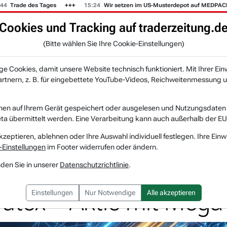
de des Tages
15:24
Wir setzen im US-Musterdepot auf MEDPACE.
Cookies und Tracking auf traderzeitung.d
KI-Agenten
Zeitung
Rankings & Trends
(Bitte wählen Sie Ihre Cookie-Einstellungen)
NEU
 Cookies, damit unsere Website technisch funktioniert. Mit Ihrer Ein
tnern, z. B. für eingebettete YouTube-Videos, Reichweitenmessung u
Chip-Pionier zündet KI-Offensive auf de...
nen auf Ihrem Gerät gespeichert oder ausgelesen und Nutzungsdaten a
a übermittelt werden. Eine Verarbeitung kann auch außerhalb der EU
Intel
Watchlist
kzeptieren, ablehnen oder Ihre Auswahl individuell festlegen. Ihre Einw
-Einstellungen
im Footer widerrufen oder ändern.
p-Pionier zündet KI-Off
nden Sie in unserer
Datenschutzrichtlinie
.
tex – Aktie mit Mega-
Einstellungen
Nur Notwendige
Alle akzeptieren