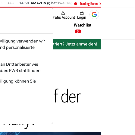
14:58
AMAZON (i) hat zwei Tage konsolidiert.
14:35
IONQ von den 
Trading-Room
e
Produkte
Gratis Account
Login
Nachrichten
Newsticker
Watchlist
23:41 Uhr
0
willigung verwenden wir
Bereits bei TraderFox registriert? Jetzt anmelden!
nd personalisierte
n Drittanbieter wie
/des EWR stattfinden.
illigung können Sie
ensive auf der
Rally!