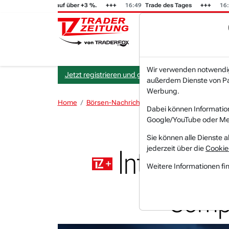
eigt von -4 % auf über +3 %.
16:49
Trade des Tages
16:44
Tra
Wir verwenden notwendige
Jetzt registrieren und gratis Artikel lesen.
außerdem Dienste von Par
Werbung.
Home
Börsen-Nachrichten
Hot-News
Intel – 
Dabei können Informatio
Google/YouTube oder Met
Sie können alle Dienste a
jederzeit über die
Cookie
Intel – Chi
Weitere Informationen fi
Compu