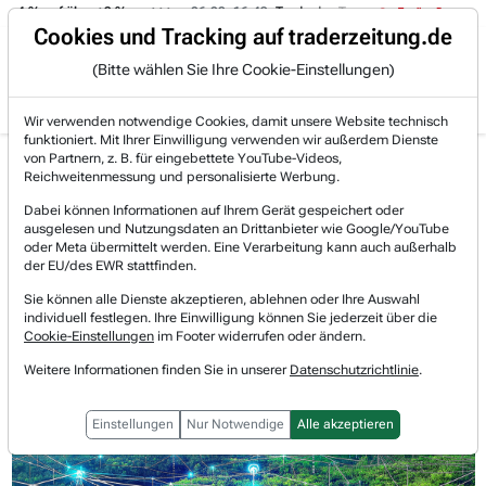
 -4 % auf über +3 %.
06.08. 16:49
Trade des Tages
06.08. 16:
Trading-Room
Cookies und Tracking auf traderzeitung.de
(Bitte wählen Sie Ihre Cookie-Einstellungen)
Produkte
Gratis Account
Login
Wir verwenden notwendige Cookies, damit unsere Website technisch
funktioniert. Mit Ihrer Einwilligung verwenden wir außerdem Dienste
Jetzt registrieren und gratis Artikel lesen.
von Partnern, z. B. für eingebettete YouTube-Videos,
Bereits bei TraderFox registriert? Jetzt anmelden!
Reichweitenmessung und personalisierte Werbung.
Dabei können Informationen auf Ihrem Gerät gespeichert oder
ausgelesen und Nutzungsdaten an Drittanbieter wie Google/YouTube
Home
Börsen-Nachrichten
Hot-News
oder Meta übermittelt werden. Eine Verarbeitung kann auch außerhalb
Infineon: Der heimliche Gewinner im KI-Investition...
der EU/des EWR stattfinden.
Infineon Technologies
Sie können alle Dienste akzeptieren, ablehnen oder Ihre Auswahl
Watchlist
individuell festlegen. Ihre Einwilligung können Sie jederzeit über die
Infineon: Der heimliche Gewinner
Cookie-Einstellungen
im Footer widerrufen oder ändern.
im KI-Investitionsrausch!
Weitere Informationen finden Sie in unserer
Datenschutzrichtlinie
.
Einstellungen
Nur Notwendige
Alle akzeptieren