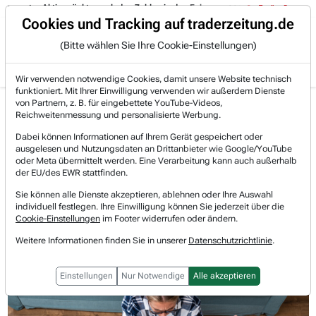
uter-Aktien rückte nach den Zahlen in den Fokus:
14:14
- Expedia h
Trading-Room
Cookies und Tracking auf traderzeitung.de
(Bitte wählen Sie Ihre Cookie-Einstellungen)
Produkte
Gratis Account
Login
Wir verwenden notwendige Cookies, damit unsere Website technisch
funktioniert. Mit Ihrer Einwilligung verwenden wir außerdem Dienste
Jetzt registrieren und gratis Artikel lesen.
von Partnern, z. B. für eingebettete YouTube-Videos,
Bereits bei TraderFox registriert? Jetzt anmelden!
Reichweitenmessung und personalisierte Werbung.
Dabei können Informationen auf Ihrem Gerät gespeichert oder
ausgelesen und Nutzungsdaten an Drittanbieter wie Google/YouTube
Home
Börsen-Nachrichten
Hot-News
oder Meta übermittelt werden. Eine Verarbeitung kann auch außerhalb
Google schlägt neue Anpassungen der Suchergebniss...
der EU/des EWR stattfinden.
Alphabet
Sie können alle Dienste akzeptieren, ablehnen oder Ihre Auswahl
Watchlist
individuell festlegen. Ihre Einwilligung können Sie jederzeit über die
Google schlägt neue
Cookie-Einstellungen
im Footer widerrufen oder ändern.
Anpassungen der Suchergebnisse in
Weitere Informationen finden Sie in unserer
Datenschutzrichtlinie
.
Europa vor
Einstellungen
Nur Notwendige
Alle akzeptieren