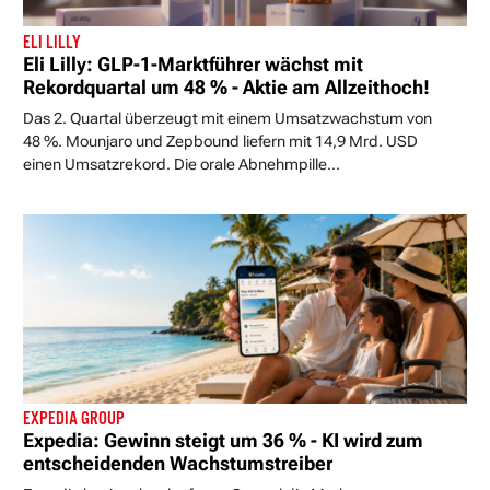
ELI LILLY
Eli Lilly: GLP-1-Marktführer wächst mit
Rekordquartal um 48 % - Aktie am Allzeithoch!
Das 2. Quartal überzeugt mit einem Umsatzwachstum von
48 %. Mounjaro und Zepbound liefern mit 14,9 Mrd. USD
einen Umsatzrekord. Die orale Abnehmpille...
EXPEDIA GROUP
Expedia: Gewinn steigt um 36 % - KI wird zum
entscheidenden Wachstumstreiber