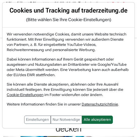
 -4 % auf über +3 %.
06.08. 16:49
Trade des Tages
06.08. 16:
Trading-Room
Cookies und Tracking auf traderzeitung.de
(Bitte wählen Sie Ihre Cookie-Einstellungen)
Produkte
Gratis Account
Login
Wir verwenden notwendige Cookies, damit unsere Website technisch
funktioniert. Mit Ihrer Einwilligung verwenden wir außerdem Dienste
Jetzt registrieren und gratis Artikel lesen.
von Partnern, z. B. für eingebettete YouTube-Videos,
Bereits bei TraderFox registriert? Jetzt anmelden!
Reichweitenmessung und personalisierte Werbung.
Dabei können Informationen auf Ihrem Gerät gespeichert oder
ausgelesen und Nutzungsdaten an Drittanbieter wie Google/YouTube
Home
Börsen-Nachrichten
Hot-News
oder Meta übermittelt werden. Eine Verarbeitung kann auch außerhalb
Eli Lilly erweitert Anlage, um Nachfrage nach Diab...
der EU/des EWR stattfinden.
Eli Lilly
Sie können alle Dienste akzeptieren, ablehnen oder Ihre Auswahl
Watchlist
individuell festlegen. Ihre Einwilligung können Sie jederzeit über die
Eli Lilly erweitert Anlage, um
Cookie-Einstellungen
im Footer widerrufen oder ändern.
Nachfrage nach Diabetes- und
Weitere Informationen finden Sie in unserer
Datenschutzrichtlinie
.
Fettleibigkeitsbehandlungen zu
Einstellungen
Nur Notwendige
Alle akzeptieren
decken