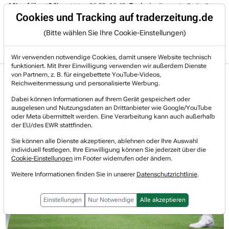
-4 % auf über +3 %.
06.08. 16:49
Trade des Tages
06.08. 16:4
Trading-Room
Cookies und Tracking auf traderzeitung.de
(Bitte wählen Sie Ihre Cookie-Einstellungen)
Produkte
Gratis Account
Login
Wir verwenden notwendige Cookies, damit unsere Website technisch
funktioniert. Mit Ihrer Einwilligung verwenden wir außerdem Dienste
Jetzt registrieren und gratis Artikel lesen.
von Partnern, z. B. für eingebettete YouTube-Videos,
Bereits bei TraderFox registriert? Jetzt anmelden!
Reichweitenmessung und personalisierte Werbung.
Dabei können Informationen auf Ihrem Gerät gespeichert oder
ausgelesen und Nutzungsdaten an Drittanbieter wie Google/YouTube
Home
Börsen-Nachrichten
Hot-News
oder Meta übermittelt werden. Eine Verarbeitung kann auch außerhalb
Disney und NFL besiegeln historische Medienallianz
der EU/des EWR stattfinden.
Walt Disney
Sie können alle Dienste akzeptieren, ablehnen oder Ihre Auswahl
Watchlist
individuell festlegen. Ihre Einwilligung können Sie jederzeit über die
Disney und NFL besiegeln
Cookie-Einstellungen
im Footer widerrufen oder ändern.
historische Medienallianz
Weitere Informationen finden Sie in unserer
Datenschutzrichtlinie
.
Einstellungen
Nur Notwendige
Alle akzeptieren