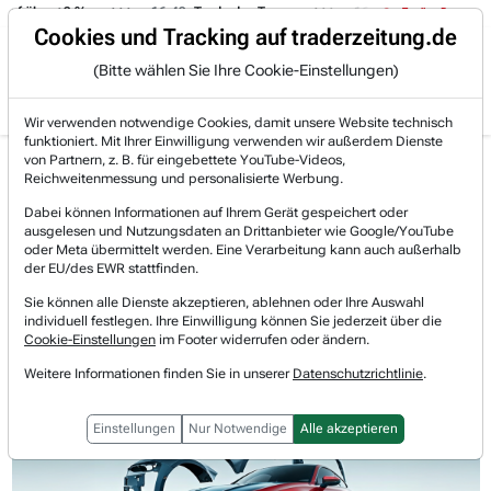
uf über +3 %.
16:49
Trade des Tages
16:44
Trade des Tages
Trading-Room
Cookies und Tracking auf traderzeitung.de
(Bitte wählen Sie Ihre Cookie-Einstellungen)
Produkte
Gratis Account
Login
Wir verwenden notwendige Cookies, damit unsere Website technisch
funktioniert. Mit Ihrer Einwilligung verwenden wir außerdem Dienste
Jetzt registrieren und gratis Artikel lesen.
von Partnern, z. B. für eingebettete YouTube-Videos,
Bereits bei TraderFox registriert? Jetzt anmelden!
Reichweitenmessung und personalisierte Werbung.
Dabei können Informationen auf Ihrem Gerät gespeichert oder
ausgelesen und Nutzungsdaten an Drittanbieter wie Google/YouTube
Home
Börsen-Nachrichten
Hot-News
oder Meta übermittelt werden. Eine Verarbeitung kann auch außerhalb
AutoZone: Umsatzrückgang trotz steigender gewerbl...
der EU/des EWR stattfinden.
Autozone
Sie können alle Dienste akzeptieren, ablehnen oder Ihre Auswahl
Watchlist
individuell festlegen. Ihre Einwilligung können Sie jederzeit über die
AutoZone: Umsatzrückgang trotz
Cookie-Einstellungen
im Footer widerrufen oder ändern.
steigender gewerblicher Verkäufe
Weitere Informationen finden Sie in unserer
Datenschutzrichtlinie
.
Einstellungen
Nur Notwendige
Alle akzeptieren