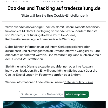
 -4 % auf über +3 %.
06.08. 16:49
Trade des Tages
06.08. 16:
Trading-Room
Cookies und Tracking auf traderzeitung.de
(Bitte wählen Sie Ihre Cookie-Einstellungen)
Produkte
Gratis Account
Login
Wir verwenden notwendige Cookies, damit unsere Website technisch
funktioniert. Mit Ihrer Einwilligung verwenden wir außerdem Dienste
Jetzt registrieren und gratis Artikel lesen.
von Partnern, z. B. für eingebettete YouTube-Videos,
Bereits bei TraderFox registriert? Jetzt anmelden!
Reichweitenmessung und personalisierte Werbung.
Dabei können Informationen auf Ihrem Gerät gespeichert oder
ausgelesen und Nutzungsdaten an Drittanbieter wie Google/YouTube
Home
Börsen-Nachrichten
Hot-News
oder Meta übermittelt werden. Eine Verarbeitung kann auch außerhalb
Annäherung der Rivalen: AMD erwägt Intel als Fer...
der EU/des EWR stattfinden.
Intel
Sie können alle Dienste akzeptieren, ablehnen oder Ihre Auswahl
Watchlist
individuell festlegen. Ihre Einwilligung können Sie jederzeit über die
Annäherung der Rivalen: AMD
Cookie-Einstellungen
im Footer widerrufen oder ändern.
erwägt Intel als Fertigungspartner
Weitere Informationen finden Sie in unserer
Datenschutzrichtlinie
.
Einstellungen
Nur Notwendige
Alle akzeptieren