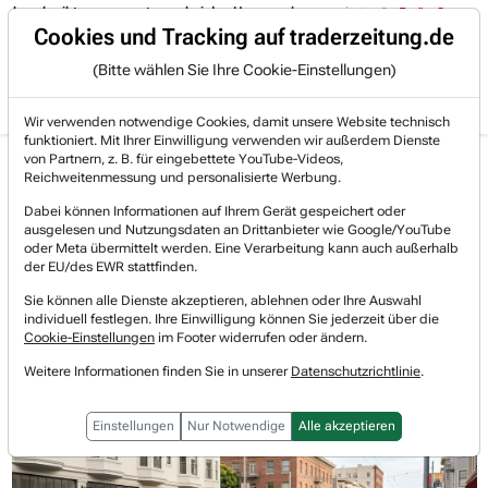
schreibt es ganz gut, was bei den Hyperscalern passiert:
05.08. 15:14
Trading-Room
Cookies und Tracking auf traderzeitung.de
(Bitte wählen Sie Ihre Cookie-Einstellungen)
Produkte
Gratis Account
Login
Wir verwenden notwendige Cookies, damit unsere Website technisch
funktioniert. Mit Ihrer Einwilligung verwenden wir außerdem Dienste
Jetzt registrieren und gratis Artikel lesen.
von Partnern, z. B. für eingebettete YouTube-Videos,
Bereits bei TraderFox registriert? Jetzt anmelden!
Reichweitenmessung und personalisierte Werbung.
Dabei können Informationen auf Ihrem Gerät gespeichert oder
ausgelesen und Nutzungsdaten an Drittanbieter wie Google/YouTube
Home
Börsen-Nachrichten
Hot-News
oder Meta übermittelt werden. Eine Verarbeitung kann auch außerhalb
Alphabet forciert die Monetarisierung seiner auton...
der EU/des EWR stattfinden.
Alphabet forciert die
Sie können alle Dienste akzeptieren, ablehnen oder Ihre Auswahl
individuell festlegen. Ihre Einwilligung können Sie jederzeit über die
Monetarisierung seiner autonomen
Cookie-Einstellungen
im Footer widerrufen oder ändern.
Weitere Informationen finden Sie in unserer
Datenschutzrichtlinie
.
Wette! Waymo führt exklusives
Abomodell Premier ein!
Einstellungen
Nur Notwendige
Alle akzeptieren