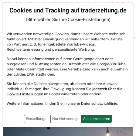
-4 % auf über +3 %.
06.08. 16:49
Trade des Tages
06.08. 16:4
Trading-Room
Cookies und Tracking auf traderzeitung.de
(Bitte wählen Sie Ihre Cookie-Einstellungen)
Produkte
Gratis Account
Login
Wir verwenden notwendige Cookies, damit unsere Website technisch
funktioniert. Mit Ihrer Einwilligung verwenden wir außerdem Dienste
Jetzt registrieren und gratis Artikel lesen.
von Partnern, z. B. für eingebettete YouTube-Videos,
Bereits bei TraderFox registriert? Jetzt anmelden!
Reichweitenmessung und personalisierte Werbung.
Dabei können Informationen auf Ihrem Gerät gespeichert oder
ausgelesen und Nutzungsdaten an Drittanbieter wie Google/YouTube
Home
Börsen-Nachrichten
Hot-News
oder Meta übermittelt werden. Eine Verarbeitung kann auch außerhalb
AeroVironment mit Investorentag - Umsatzverdoppelu...
der EU/des EWR stattfinden.
AeroVironment
Sie können alle Dienste akzeptieren, ablehnen oder Ihre Auswahl
Watchlist
individuell festlegen. Ihre Einwilligung können Sie jederzeit über die
AeroVironment mit Investorentag -
Cookie-Einstellungen
im Footer widerrufen oder ändern.
Umsatzverdoppelung auf 4 Mrd.
Weitere Informationen finden Sie in unserer
Datenschutzrichtlinie
.
USD bis 2030 geplant
Einstellungen
Nur Notwendige
Alle akzeptieren