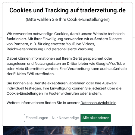
 -4 % auf über +3 %.
06.08. 16:49
Trade des Tages
06.08. 16:
Trading-Room
Cookies und Tracking auf traderzeitung.de
(Bitte wählen Sie Ihre Cookie-Einstellungen)
Produkte
Gratis Account
Login
Wir verwenden notwendige Cookies, damit unsere Website technisch
funktioniert. Mit Ihrer Einwilligung verwenden wir außerdem Dienste
Jetzt registrieren und gratis Artikel lesen.
von Partnern, z. B. für eingebettete YouTube-Videos,
Bereits bei TraderFox registriert? Jetzt anmelden!
Reichweitenmessung und personalisierte Werbung.
Dabei können Informationen auf Ihrem Gerät gespeichert oder
ausgelesen und Nutzungsdaten an Drittanbieter wie Google/YouTube
Home
Börsen-Nachrichten
Anlagetrends
oder Meta übermittelt werden. Eine Verarbeitung kann auch außerhalb
KI-Boom 2026: Wo das große Geld jetzt wirklich fl...
der EU/des EWR stattfinden.
KI-Boom 2026: Wo das große
Sie können alle Dienste akzeptieren, ablehnen oder Ihre Auswahl
individuell festlegen. Ihre Einwilligung können Sie jederzeit über die
Geld jetzt wirklich fließt!
Cookie-Einstellungen
im Footer widerrufen oder ändern.
Weitere Informationen finden Sie in unserer
Datenschutzrichtlinie
.
Einstellungen
Nur Notwendige
Alle akzeptieren