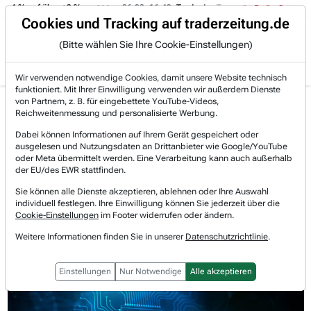
-4 % auf über +3 %.
06.08. 16:49
Trade des Tages
06.08. 16:4
Trading-Room
Cookies und Tracking auf traderzeitung.de
(Bitte wählen Sie Ihre Cookie-Einstellungen)
Produkte
Gratis Account
Login
Wir verwenden notwendige Cookies, damit unsere Website technisch
funktioniert. Mit Ihrer Einwilligung verwenden wir außerdem Dienste
Jetzt registrieren und gratis Artikel lesen.
von Partnern, z. B. für eingebettete YouTube-Videos,
Bereits bei TraderFox registriert? Jetzt anmelden!
Reichweitenmessung und personalisierte Werbung.
Dabei können Informationen auf Ihrem Gerät gespeichert oder
ausgelesen und Nutzungsdaten an Drittanbieter wie Google/YouTube
Home
Börsen-Nachrichten
Anlagetrends
oder Meta übermittelt werden. Eine Verarbeitung kann auch außerhalb
Eine neue Ära der Computertechnologie bricht an -...
der EU/des EWR stattfinden.
Eine neue Ära der
Sie können alle Dienste akzeptieren, ablehnen oder Ihre Auswahl
individuell festlegen. Ihre Einwilligung können Sie jederzeit über die
Computertechnologie bricht an -
Cookie-Einstellungen
im Footer widerrufen oder ändern.
Weitere Informationen finden Sie in unserer
Datenschutzrichtlinie
.
Warum Quantencomputing-Aktien
jetzt erneut durchstarten!
Einstellungen
Nur Notwendige
Alle akzeptieren