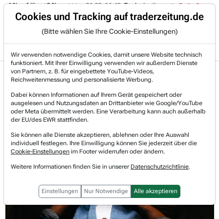
 -4 % auf über +3 %.
06.08. 16:49
Trade des Tages
06.08. 16:
Trading-Room
Cookies und Tracking auf traderzeitung.de
(Bitte wählen Sie Ihre Cookie-Einstellungen)
Produkte
Gratis Account
Login
Wir verwenden notwendige Cookies, damit unsere Website technisch
funktioniert. Mit Ihrer Einwilligung verwenden wir außerdem Dienste
Jetzt registrieren und gratis Artikel lesen.
von Partnern, z. B. für eingebettete YouTube-Videos,
Bereits bei TraderFox registriert? Jetzt anmelden!
Reichweitenmessung und personalisierte Werbung.
Dabei können Informationen auf Ihrem Gerät gespeichert oder
ausgelesen und Nutzungsdaten an Drittanbieter wie Google/YouTube
Home
Börsen-Nachrichten
Aktienscreening
oder Meta übermittelt werden. Eine Verarbeitung kann auch außerhalb
Big Call-Screening: Adidas, AXA, Beiersdorf, Safra...
der EU/des EWR stattfinden.
Big Call-Screening: Adidas, AXA,
Sie können alle Dienste akzeptieren, ablehnen oder Ihre Auswahl
individuell festlegen. Ihre Einwilligung können Sie jederzeit über die
Beiersdorf, Safran
Cookie-Einstellungen
im Footer widerrufen oder ändern.
Weitere Informationen finden Sie in unserer
Datenschutzrichtlinie
.
Einstellungen
Nur Notwendige
Alle akzeptieren