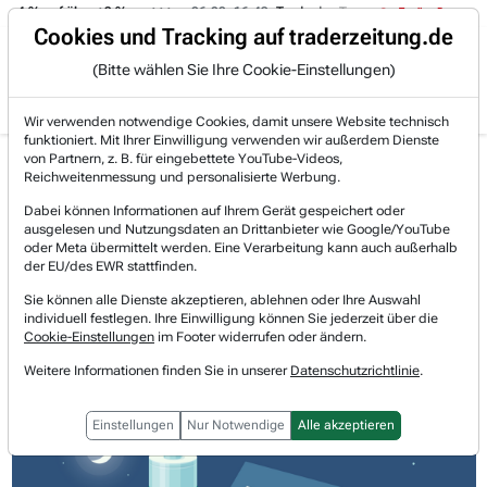
 -4 % auf über +3 %.
06.08. 16:49
Trade des Tages
06.08. 16:
Trading-Room
Cookies und Tracking auf traderzeitung.de
(Bitte wählen Sie Ihre Cookie-Einstellungen)
Produkte
Gratis Account
Login
Wir verwenden notwendige Cookies, damit unsere Website technisch
funktioniert. Mit Ihrer Einwilligung verwenden wir außerdem Dienste
Jetzt registrieren und gratis Artikel lesen.
von Partnern, z. B. für eingebettete YouTube-Videos,
Bereits bei TraderFox registriert? Jetzt anmelden!
Reichweitenmessung und personalisierte Werbung.
Dabei können Informationen auf Ihrem Gerät gespeichert oder
ausgelesen und Nutzungsdaten an Drittanbieter wie Google/YouTube
Home
Börsen-Nachrichten
Aktien on Fire
oder Meta übermittelt werden. Eine Verarbeitung kann auch außerhalb
Sunrun: Fünf Quartale in Folge wurde Cash generie...
der EU/des EWR stattfinden.
Sunrun
Sie können alle Dienste akzeptieren, ablehnen oder Ihre Auswahl
Watchlist
individuell festlegen. Ihre Einwilligung können Sie jederzeit über die
Sunrun: Fünf Quartale in Folge
Cookie-Einstellungen
im Footer widerrufen oder ändern.
wurde Cash generiert - Anleger
Weitere Informationen finden Sie in unserer
Datenschutzrichtlinie
.
zeigen Kaufinteresse!
Einstellungen
Nur Notwendige
Alle akzeptieren