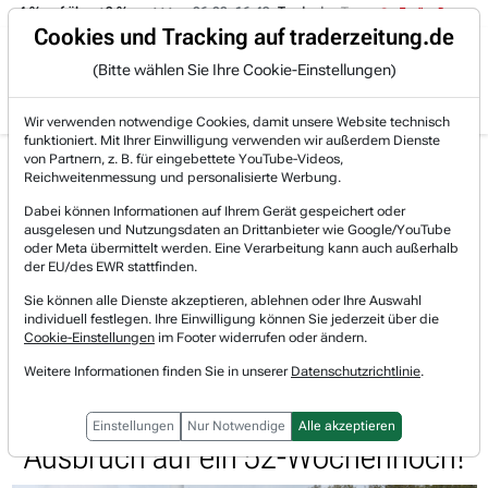
 -4 % auf über +3 %.
06.08. 16:49
Trade des Tages
06.08. 16:
Trading-Room
Cookies und Tracking auf traderzeitung.de
(Bitte wählen Sie Ihre Cookie-Einstellungen)
Produkte
Gratis Account
Login
Wir verwenden notwendige Cookies, damit unsere Website technisch
funktioniert. Mit Ihrer Einwilligung verwenden wir außerdem Dienste
Jetzt registrieren und gratis Artikel lesen.
von Partnern, z. B. für eingebettete YouTube-Videos,
Bereits bei TraderFox registriert? Jetzt anmelden!
Reichweitenmessung und personalisierte Werbung.
Dabei können Informationen auf Ihrem Gerät gespeichert oder
ausgelesen und Nutzungsdaten an Drittanbieter wie Google/YouTube
Home
Börsen-Nachrichten
Aktien on Fire
oder Meta übermittelt werden. Eine Verarbeitung kann auch außerhalb
SES S.A. Europäischer Leader im Anlagetrend "Welt...
der EU/des EWR stattfinden.
SES
Sie können alle Dienste akzeptieren, ablehnen oder Ihre Auswahl
Watchlist
individuell festlegen. Ihre Einwilligung können Sie jederzeit über die
SES S.A. Europäischer Leader im
Cookie-Einstellungen
im Footer widerrufen oder ändern.
Anlagetrend
Weitere Informationen finden Sie in unserer
Datenschutzrichtlinie
.
"Weltraumtechnologien" startet den
Einstellungen
Nur Notwendige
Alle akzeptieren
Ausbruch auf ein 52-Wochenhoch!