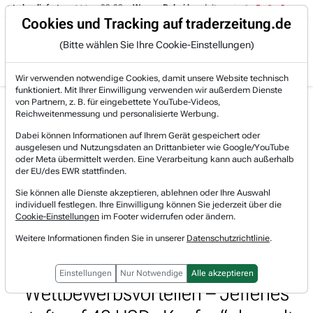
t abgeliefert.
09:08
- Wynxx: Dabei handelt es sich um eine hochspezial
Trading-Room
Cookies und Tracking auf traderzeitung.de
(Bitte wählen Sie Ihre Cookie-Einstellungen)
Produkte
Gratis Account
Login
Wir verwenden notwendige Cookies, damit unsere Website technisch
funktioniert. Mit Ihrer Einwilligung verwenden wir außerdem Dienste
Jetzt registrieren und gratis Artikel lesen.
von Partnern, z. B. für eingebettete YouTube-Videos,
Bereits bei TraderFox registriert? Jetzt anmelden!
Reichweitenmessung und personalisierte Werbung.
Dabei können Informationen auf Ihrem Gerät gespeichert oder
ausgelesen und Nutzungsdaten an Drittanbieter wie Google/YouTube
Home
Börsen-Nachrichten
Aktien on Fire
oder Meta übermittelt werden. Eine Verarbeitung kann auch außerhalb
IT-Dienstleister ExlService überzeugt mit branche...
der EU/des EWR stattfinden.
ExlService Holdings
Sie können alle Dienste akzeptieren, ablehnen oder Ihre Auswahl
Watchlist
individuell festlegen. Ihre Einwilligung können Sie jederzeit über die
IT-Dienstleister ExlService
Cookie-Einstellungen
im Footer widerrufen oder ändern.
überzeugt mit branchenführendem
Weitere Informationen finden Sie in unserer
Datenschutzrichtlinie
.
Wachstum und KI-
Einstellungen
Nur Notwendige
Alle akzeptieren
Wettbewerbsvorteilen – Jefferies