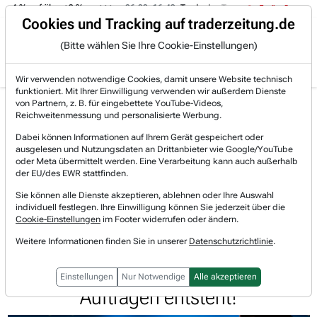
 -4 % auf über +3 %.
06.08. 16:49
Trade des Tages
06.08. 16:
Trading-Room
Cookies und Tracking auf traderzeitung.de
(Bitte wählen Sie Ihre Cookie-Einstellungen)
Produkte
Gratis Account
Login
Wir verwenden notwendige Cookies, damit unsere Website technisch
funktioniert. Mit Ihrer Einwilligung verwenden wir außerdem Dienste
Jetzt registrieren und gratis Artikel lesen.
von Partnern, z. B. für eingebettete YouTube-Videos,
Bereits bei TraderFox registriert? Jetzt anmelden!
Reichweitenmessung und personalisierte Werbung.
Dabei können Informationen auf Ihrem Gerät gespeichert oder
ausgelesen und Nutzungsdaten an Drittanbieter wie Google/YouTube
Home
Börsen-Nachrichten
Aktien on Fire
oder Meta übermittelt werden. Eine Verarbeitung kann auch außerhalb
Hensoldt: Europas Sicherheit wird mehr in den eige...
der EU/des EWR stattfinden.
HENSOLDT
Sie können alle Dienste akzeptieren, ablehnen oder Ihre Auswahl
Watchlist
individuell festlegen. Ihre Einwilligung können Sie jederzeit über die
Hensoldt: Europas Sicherheit wird
Cookie-Einstellungen
im Footer widerrufen oder ändern.
mehr in den eigenen Händen liegen.
Weitere Informationen finden Sie in unserer
Datenschutzrichtlinie
.
Ein Milliarden-Potenzial an Radar-
Einstellungen
Nur Notwendige
Alle akzeptieren
Aufträgen entsteht!