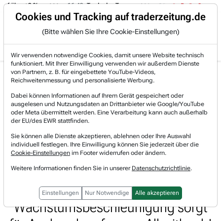
f über +3 %.
16:49
Trade des Tages
16:44
Trade des Tages
Trading-Room
Cookies und Tracking auf traderzeitung.de
(Bitte wählen Sie Ihre Cookie-Einstellungen)
Produkte
Gratis Account
Login
Wir verwenden notwendige Cookies, damit unsere Website technisch
funktioniert. Mit Ihrer Einwilligung verwenden wir außerdem Dienste
Jetzt registrieren und gratis Artikel lesen.
von Partnern, z. B. für eingebettete YouTube-Videos,
Bereits bei TraderFox registriert? Jetzt anmelden!
Reichweitenmessung und personalisierte Werbung.
Dabei können Informationen auf Ihrem Gerät gespeichert oder
ausgelesen und Nutzungsdaten an Drittanbieter wie Google/YouTube
Home
Börsen-Nachrichten
Aktien on Fire
oder Meta übermittelt werden. Eine Verarbeitung kann auch außerhalb
Doximity schafft eine virtuelle Community medizini...
der EU/des EWR stattfinden.
Doximity
Sie können alle Dienste akzeptieren, ablehnen oder Ihre Auswahl
Watchlist
individuell festlegen. Ihre Einwilligung können Sie jederzeit über die
Doximity schafft eine virtuelle
Cookie-Einstellungen
im Footer widerrufen oder ändern.
Community medizinischer
Weitere Informationen finden Sie in unserer
Datenschutzrichtlinie
.
Fachkräfte -
Einstellungen
Nur Notwendige
Alle akzeptieren
Wachstumsbeschleunigung sorgt