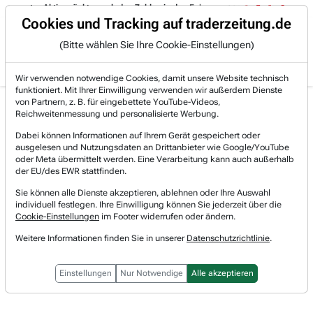
mputer-Aktien rückte nach den Zahlen in den Fokus:
14:14
- Expedia 
Trading-Room
Cookies und Tracking auf traderzeitung.de
(Bitte wählen Sie Ihre Cookie-Einstellungen)
Produkte
Gratis Account
Login
Wir verwenden notwendige Cookies, damit unsere Website technisch
funktioniert. Mit Ihrer Einwilligung verwenden wir außerdem Dienste
von Partnern, z. B. für eingebettete YouTube-Videos,
Reichweitenmessung und personalisierte Werbung.
Der Markt bewegt sich, Sie auch?
Dabei können Informationen auf Ihrem Gerät gespeichert oder
Trader-Zeitung lesen - informiert bleiben.
ausgelesen und Nutzungsdaten an Drittanbieter wie Google/YouTube
oder Meta übermittelt werden. Eine Verarbeitung kann auch außerhalb
der EU/des EWR stattfinden.
Aktienresearch ist die Basis für außergewöhnliche
Börsengewinne. Die Trader-Zeitung berichtet täglich um
Sie können alle Dienste akzeptieren, ablehnen oder Ihre Auswahl
individuell festlegen. Ihre Einwilligung können Sie jederzeit über die
18 Uhr über alle relevanten Entwicklungen, die Trader im
Cookie-Einstellungen
im Footer widerrufen oder ändern.
Blick haben müssen!
Weitere Informationen finden Sie in unserer
Datenschutzrichtlinie
.
Für nur 1 € testen
Einstellungen
Nur Notwendige
Alle akzeptieren
Für nur 1 €
statt
33 €
die ersten 28 Tage