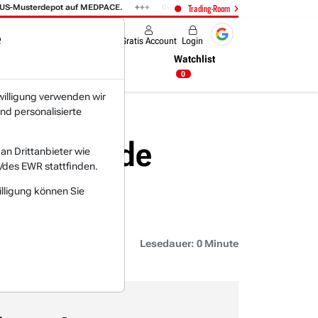
S-Musterdepot auf MEDPACE.
06.08. 14:58
AMAZON (i) hat zwei Tage ko
Trading-Room
e
Produkte
Gratis Account
Login
Nachrichten
Newsticker
Watchlist
13:36 Uhr
0
willigung verwenden wir
nd personalisierte
Upgrade beend...
urg-Upgrade
n Drittanbieter wie
/des EWR stattfinden.
illigung können Sie
Lesedauer: 0 Minute