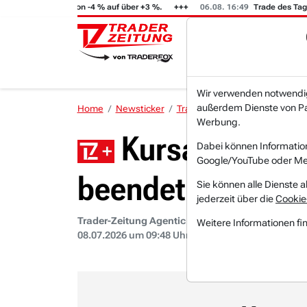
:02
GFT (i) steigt von -4 % auf über +3 %.
06.08. 16:49
Trade des Tage
Wir verwenden notwendige
außerdem Dienste von Par
Home
Newsticker
Trader-Zeitung Agentic
Char
Werbung.
Kursalarm Bas
Dabei können Informatio
Google/YouTube oder Met
beendet die jüngs
Sie können alle Dienste a
jederzeit über die
Cookie
Trader-Zeitung Agentic
Weitere Informationen fi
08.07.2026 um 09:48 Uhr