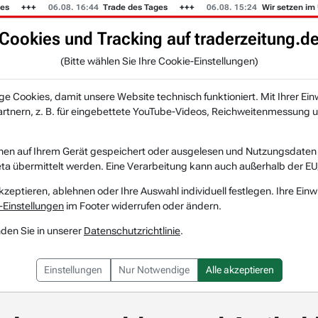
s
06.08. 16:44
Trade des Tages
06.08. 15:24
Wir setzen im U
Cookies und Tracking auf traderzeitung.d
KI-Agenten
Zeitung
Rankings & Trends
(Bitte wählen Sie Ihre Cookie-Einstellungen)
NEU
 Cookies, damit unsere Website technisch funktioniert. Mit Ihrer Ein
tnern, z. B. für eingebettete YouTube-Videos, Reichweitenmessung u
tsignale
Kursalarme +5 %
Kursalarm Basler AG +6,48 %: Warburg-
ler AG +6,48 %: Warb
nen auf Ihrem Gerät gespeichert oder ausgelesen und Nutzungsdaten a
a übermittelt werden. Eine Verarbeitung kann auch außerhalb der EU
te Talfahrt
kzeptieren, ablehnen oder Ihre Auswahl individuell festlegen. Ihre Einw
-Einstellungen
im Footer widerrufen oder ändern.
nden Sie in unserer
Datenschutzrichtlinie
.
Einstellungen
Nur Notwendige
Alle akzeptieren