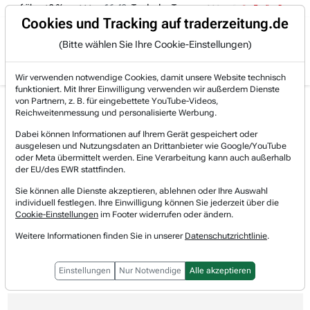
 % auf über +3 %.
16:49
Trade des Tages
16:44
Trade des Tag
Trading-Room
Cookies und Tracking auf traderzeitung.de
(Bitte wählen Sie Ihre Cookie-Einstellungen)
Produkte
Gratis Account
Login
Wir verwenden notwendige Cookies, damit unsere Website technisch
funktioniert. Mit Ihrer Einwilligung verwenden wir außerdem Dienste
von Partnern, z. B. für eingebettete YouTube-Videos,
Home
Newsticker
MT Newswires
Alle anderen Kategorien
Reichweitenmessung und personalisierte Werbung.
Oklo erwirbt ARMEC zur Erweiterung der Fertigungsk...
Dabei können Informationen auf Ihrem Gerät gespeichert oder
Oklo erwirbt ARMEC zur
ausgelesen und Nutzungsdaten an Drittanbieter wie Google/YouTube
oder Meta übermittelt werden. Eine Verarbeitung kann auch außerhalb
Erweiterung der
der EU/des EWR stattfinden.
Fertigungskapazitäten für
Sie können alle Dienste akzeptieren, ablehnen oder Ihre Auswahl
individuell festlegen. Ihre Einwilligung können Sie jederzeit über die
fortschrittliche Reaktoren
Cookie-Einstellungen
im Footer widerrufen oder ändern.
Weitere Informationen finden Sie in unserer
Datenschutzrichtlinie
.
MT Newswires
08.06.2026 um 14:44 Uhr
Lesedauer: 0 Minute
Einstellungen
Nur Notwendige
Alle akzeptieren