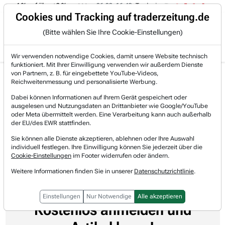
t von -4 % auf über +3 %.
06.08. 16:49
Trade des Tages
06.08.
Trading-Room
Cookies und Tracking auf traderzeitung.de
(Bitte wählen Sie Ihre Cookie-Einstellungen)
Produkte
Gratis Account
Login
Wir verwenden notwendige Cookies, damit unsere Website technisch
funktioniert. Mit Ihrer Einwilligung verwenden wir außerdem Dienste
von Partnern, z. B. für eingebettete YouTube-Videos,
Home
Newsticker
MT Newswires
Analyst & Sentiment
Reichweitenmessung und personalisierte Werbung.
Argus erhöht Kursziel für Southwest Airlines auf...
Dabei können Informationen auf Ihrem Gerät gespeichert oder
Argus erhöht Kursziel für
ausgelesen und Nutzungsdaten an Drittanbieter wie Google/YouTube
oder Meta übermittelt werden. Eine Verarbeitung kann auch außerhalb
Southwest Airlines auf 60 $ von 45 $
der EU/des EWR stattfinden.
Sie können alle Dienste akzeptieren, ablehnen oder Ihre Auswahl
MT Newswires
individuell festlegen. Ihre Einwilligung können Sie jederzeit über die
07.07.2026 um 20:15 Uhr
Lesedauer: 0 Minute
Cookie-Einstellungen
im Footer widerrufen oder ändern.
Weitere Informationen finden Sie in unserer
Datenschutzrichtlinie
.
Einstellungen
Nur Notwendige
Alle akzeptieren
Kostenlos anmelden und