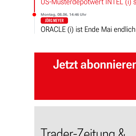
US-Musterdepotwert INTEL (i) 
Montag, 08.06. 14:46 Uhr
JÖRG MEYER
ORACLE (i) ist Ende Mai endlich
Jetzt abonniere
Trader-Zeitung &