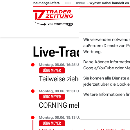
FT (i) hat heute erneut abgeliefert.
09:08
- Wynxx: Dabei handelt es sic
Wir verwenden notwendige
außerdem Dienste von Par
Live-Trading-Res
Werbung.
Dabei können Informatio
Montag, 08.06. 16:25 Uhr
Google/YouTube oder Met
JÖRG MEYER
Teilweise ziehen die KI-Infrastru
Sie können alle Dienste a
jederzeit über die
Cookie
Montag, 08.06. 15:31 Uhr
Weitere Informationen fi
JÖRG MEYER
CORNING meldet noch einen sc
Montag, 08.06. 15:13 Uhr
JÖRG MEYER