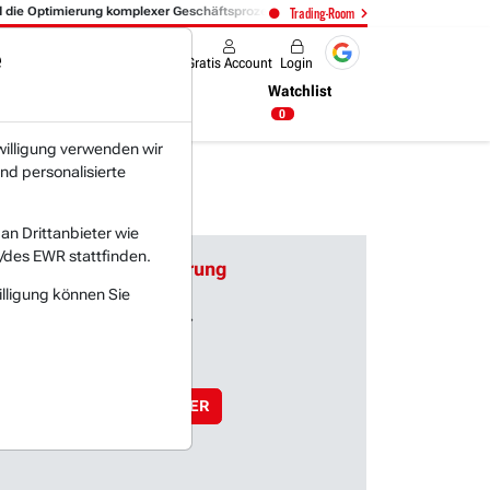
die Optimierung komplexer Geschäftsprozesse ausgerichtet ist.
08:37
ION
Trading-Room
e
Produkte
Gratis Account
Login
Nachrichten
Newsticker
Watchlist
13:09 Uhr
0
willigung verwenden wir
nd personalisierte
n Drittanbieter wie
/des EWR stattfinden.
Echtzeit-Kommentierung
der Aktienmärkte
illigung können Sie
Trading-Chancen
Kaufpunkte
LIVE-TRADING-TICKER