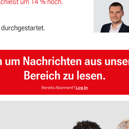
schießt um 14 % hoch.
 durchgestartet.
n um Nachrichten aus unse
Bereich zu lesen.
Bereits Abonnent?
Log In