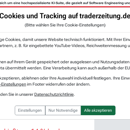
h um eine hochspezialisierte KI-Suite, die gezielt auf Software Engineering und 
Cookies und Tracking auf traderzeitung.d
KI-Agenten
Zeitung
Rankings & Trends
(Bitte wählen Sie Ihre Cookie-Einstellungen)
NEU
 Cookies, damit unsere Website technisch funktioniert. Mit Ihrer Ein
tnern, z. B. für eingebettete YouTube-Videos, Reichweitenmessung u
earch
nen auf Ihrem Gerät gespeichert oder ausgelesen und Nutzungsdaten a
a übermittelt werden. Eine Verarbeitung kann auch außerhalb der EU
ktur-Aktien an.
kzeptieren, ablehnen oder Ihre Auswahl individuell festlegen. Ihre Einw
-Einstellungen
im Footer widerrufen oder ändern.
nden Sie in unserer
Datenschutzrichtlinie
.
hönen Deal mit AMAZON (i)
Einstellungen
Nur Notwendige
Alle akzeptieren